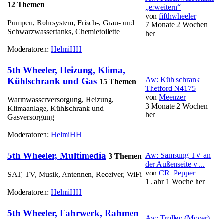
12 Themen
„erweitern“
von
fifthwheeler
Pumpen, Rohrsystem, Frisch-, Grau- und
7 Monate 2 Wochen
Schwarzwassertanks, Chemietoilette
her
Moderatoren:
HelmiHH
5th Wheeler, Heizung, Klima,
Aw: Kühlschrank
Kühlschrank und Gas
15 Themen
Thetford N4175
von
Meenzer
Warmwasserversorgung, Heizung,
3 Monate 2 Wochen
Klimaanlage, Kühlschrank und
her
Gasversorgung
Moderatoren:
HelmiHH
5th Wheeler, Multimedia
Aw: Samsung TV an
3 Themen
der Außenseite v ...
von
CR_Pepper
SAT, TV, Musik, Antennen, Receiver, WiFi
1 Jahr 1 Woche her
Moderatoren:
HelmiHH
5th Wheeler, Fahrwerk, Rahmen
Aw: Trolley (Mover)