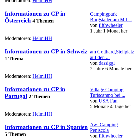
Moderatoren:
HelmiHH
Informationen zu CP in
Campingpark
Burgstaller am Mil ...
Österreich
4 Themen
von
fifthwheeler
1 Jahr 1 Monat her
Moderatoren:
HelmiHH
Informationen zu CP in Schweiz
am Gotthard,Stellplatz
auf den ...
1 Thema
von
dassiggi
2 Jahre 6 Monate her
Moderatoren:
HelmiHH
Informationen zu CP in
Village Camping
Turiscampo bei ...
Portugal
2 Themen
von
USA Fan
5 Monate 4 Tage her
Moderatoren:
HelmiHH
Aw: Camping
Informationen zu CP in Spanien
Peniscola
5 Themen
von
fifthwheeler