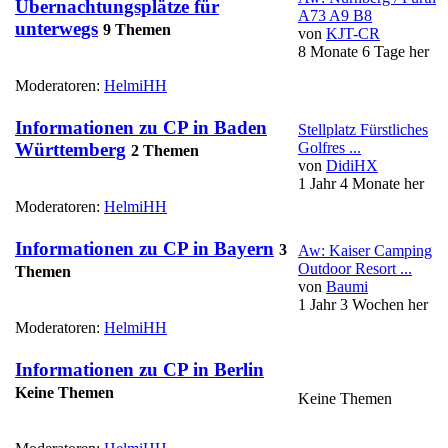
Übernachtungsplätze für
A73 A9 B8
unterwegs
9 Themen
von
KJT-CR
8 Monate 6 Tage her
Moderatoren:
HelmiHH
Informationen zu CP in Baden
Stellplatz Fürstliches
Golfres ...
Württemberg
2 Themen
von
DidiHX
1 Jahr 4 Monate her
Moderatoren:
HelmiHH
Informationen zu CP in Bayern
3
Aw: Kaiser Camping
Outdoor Resort ...
Themen
von
Baumi
1 Jahr 3 Wochen her
Moderatoren:
HelmiHH
Informationen zu CP in Berlin
Keine Themen
Keine Themen