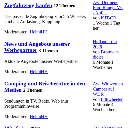
Aw: Der neue
Zugfahrzeug kaufen
12 Themen
Ford Ranger V6
- Aufl ...
Das passende Zugfahrzeug zum 5th Wheeler,
von
KJT-CR
Umbau, Auflastung, Kupplung
1 Woche 1 Tag
her
Moderatoren:
HelmiHH
Holland Tour
News und Angebote unserer
2026
Werbepartner
3 Themen
von
Brouwers
didier
Aktuelle Angebote unserer Werbepartner
6 Monate 1
Woche her
Moderatoren:
HelmiHH
Camping und Reiseberichte in den
Aw: Wir werden
Camper auf
Medien
2 Themen
WDR
von
fifthwheeler
Sendungen in TV, Radio, Web (nur
6 Monate 4
Programmhinweise
Wochen her
Moderatoren:
HelmiHH