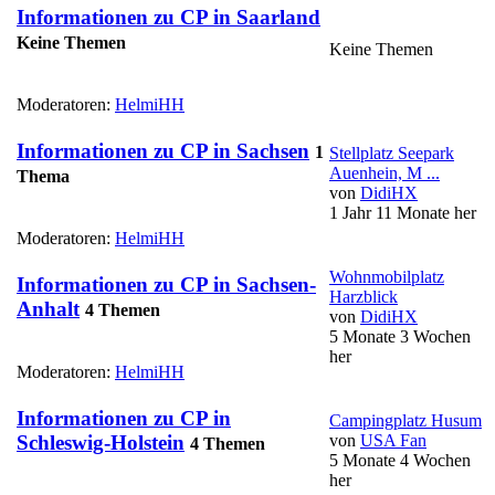
Informationen zu CP in Saarland
Keine Themen
Keine Themen
Moderatoren:
HelmiHH
Informationen zu CP in Sachsen
1
Stellplatz Seepark
Auenhein, M ...
Thema
von
DidiHX
1 Jahr 11 Monate her
Moderatoren:
HelmiHH
Wohnmobilplatz
Informationen zu CP in Sachsen-
Harzblick
Anhalt
4 Themen
von
DidiHX
5 Monate 3 Wochen
her
Moderatoren:
HelmiHH
Informationen zu CP in
Campingplatz Husum
von
USA Fan
Schleswig-Holstein
4 Themen
5 Monate 4 Wochen
her