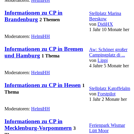
Moderatoren:
HelmiHH
Informationen zu CP in
Stellplatz Marina
Beeskow
Brandenburg
2 Themen
von
DidiHX
1 Jahr 10 Monate her
Moderatoren:
HelmiHH
Informationen zu CP in Bremen
Aw: Schöner großer
Campingplatz di ...
und Hamburg
1 Thema
von
Lippi
4 Jahre 5 Monate her
Moderatoren:
HelmiHH
Informationen zu CP in Hessen
1
Stellplatz Katoffelalm
Thema
von
Forstpilot
1 Jahr 2 Monate her
Moderatoren:
HelmiHH
Informationen zu CP in
Ferienpark Wismar
Mecklenburg-Vorpommern
3
Lütt Moor