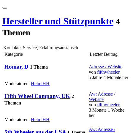
Hersteller und Stützpunkte
4
Themen
Kontakte, Service, Erfahrungsaustausch
Kategorie
Letzter Beitrag
Homar, D
Adresse / Website
1 Thema
von
fifthwheeler
5 Jahre 4 Monate her
Moderatoren:
HelmiHH
Aw: Adresse /
Fifth Wheel Company, UK
2
Website
Themen
von
fifthwheeler
3 Monate 1 Woche
her
Moderatoren:
HelmiHH
Aw: Adresse /
5th Wheeler aus der USA
1 Thema