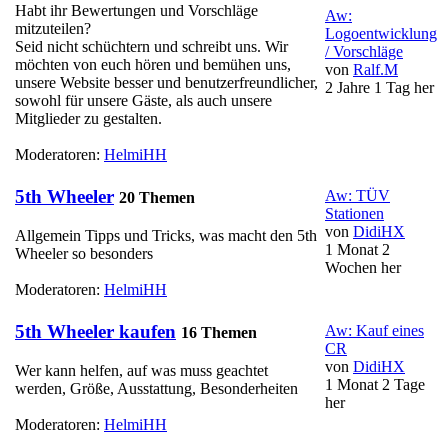
Habt ihr Bewertungen und Vorschläge
Aw:
mitzuteilen?
Logoentwicklung
Seid nicht schüchtern und schreibt uns. Wir
/ Vorschläge
möchten von euch hören und bemühen uns,
von
Ralf.M
unsere Website besser und benutzerfreundlicher,
2 Jahre 1 Tag her
sowohl für unsere Gäste, als auch unsere
Mitglieder zu gestalten.
Moderatoren:
HelmiHH
5th Wheeler
Aw: TÜV
20 Themen
Stationen
von
DidiHX
Allgemein Tipps und Tricks, was macht den 5th
1 Monat 2
Wheeler so besonders
Wochen her
Moderatoren:
HelmiHH
5th Wheeler kaufen
Aw: Kauf eines
16 Themen
CR
von
DidiHX
Wer kann helfen, auf was muss geachtet
1 Monat 2 Tage
werden, Größe, Ausstattung, Besonderheiten
her
Moderatoren:
HelmiHH