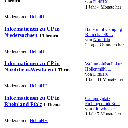
Themen
von
DidiHX
1 Jahr 4 Monate her
Moderatoren:
HelmiHH
Informationen zu CP in
Bauernhof Camping
Blümels - 40 ...
Niedersachsen
3 Themen
von
Nordlicht
2 Tage 3 Stunden her
Moderatoren:
HelmiHH
Informationen zu CP in
Wohnmobilstellplatz
Hollenmühl ...
Nordrhein-Westfalen
1 Thema
von
DidiHX
1 Jahr 11 Monate her
Moderatoren:
HelmiHH
Informationen zu CP in
Campingplatz
Freilingen mit St ...
Rheinland Pfalz
1 Thema
von
fifthwheeler
1 Jahr 7 Monate her
Moderatoren:
HelmiHH