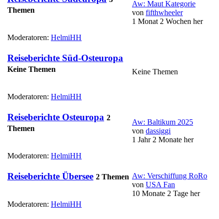
Aw: Maut Kategorie
Themen
von
fifthwheeler
1 Monat 2 Wochen her
Moderatoren:
HelmiHH
Reiseberichte Süd-Osteuropa
Keine Themen
Keine Themen
Moderatoren:
HelmiHH
Reiseberichte Osteuropa
2
Aw: Baltikum 2025
Themen
von
dassiggi
1 Jahr 2 Monate her
Moderatoren:
HelmiHH
Reiseberichte Übersee
Aw: Verschiffung RoRo
2 Themen
von
USA Fan
10 Monate 2 Tage her
Moderatoren:
HelmiHH