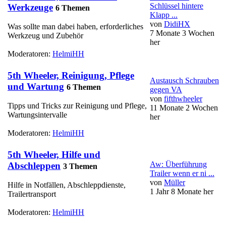
Schlüssel hintere
Werkzeuge
6 Themen
Klapp ...
von
DidiHX
Was sollte man dabei haben, erforderliches
7 Monate 3 Wochen
Werkzeug und Zubehör
her
Moderatoren:
HelmiHH
5th Wheeler, Reinigung, Pflege
Austausch Schrauben
und Wartung
6 Themen
gegen VA
von
fifthwheeler
Tipps und Tricks zur Reinigung und Pflege,
11 Monate 2 Wochen
Wartungsintervalle
her
Moderatoren:
HelmiHH
5th Wheeler, Hilfe und
Aw: Überführung
Abschleppen
3 Themen
Trailer wenn er ni ...
von
Müller
Hilfe in Notfällen, Abschleppdienste,
1 Jahr 8 Monate her
Trailertransport
Moderatoren:
HelmiHH