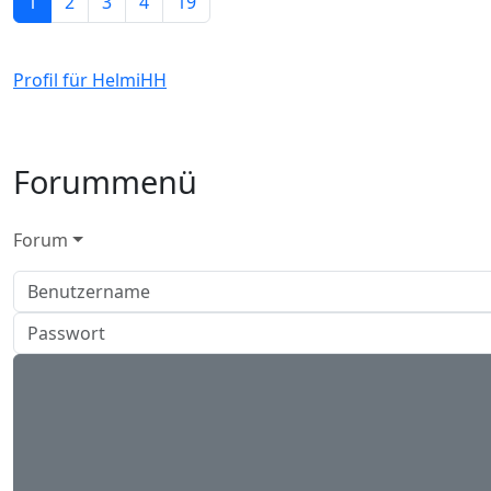
1
2
3
4
19
Profil für HelmiHH
Forummenü
Forum