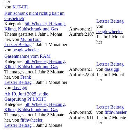
her
von
KJT-CR
Kühlschrank nicht richtig kalt im
Gasbetrieb
Letzter Beitrag
Kategorie:
5th Wheeler, Heizung,
von
Klima, Kühlschrank und Gas
Antworten:
1
beaglewheeler
Thema gestartet 1 Jahr 1 Monat
Aufrufe:
2107
1 Jahr 1 Monat
her, von
MConTour
her
Letzter Beitrag
1 Jahr 1 Monat her
von
beaglewheeler
Gasentnahme vom RAM
Kategorie:
5th Wheeler, Heizung,
Letzter Beitrag
Klima, Kühlschrank und Gas
Antworten:
1
von
dassiggi
Thema gestartet 1 Jahr 2 Monate
Aufrufe:
2224
1 Jahr 1 Monat
her, von
Frank
her
Letzter Beitrag
1 Jahr 1 Monat her
von
dassiggi
Ab 19. Juni 2025 ist die
Gasprüfung PFLICHT
Kategorie:
5th Wheeler, Heizung,
Letzter Beitrag
Klima, Kühlschrank und Gas
Antworten:
0
von
fifthwheeler
Thema gestartet 1 Jahr 2 Monate
Aufrufe:
1911
1 Jahr 2 Monate
her, von
fifthwheeler
her
Letzter Beitrag
1 Jahr 2 Monate