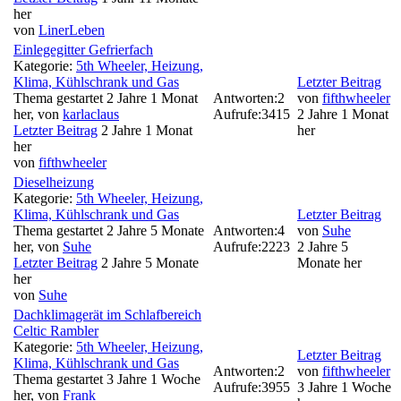
her
von
LinerLeben
Einlegegitter Gefrierfach
Kategorie:
5th Wheeler, Heizung,
Klima, Kühlschrank und Gas
Letzter Beitrag
Thema gestartet 2 Jahre 1 Monat
Antworten:
2
von
fifthwheeler
her, von
karlaclaus
Aufrufe:
3415
2 Jahre 1 Monat
Letzter Beitrag
2 Jahre 1 Monat
her
her
von
fifthwheeler
Dieselheizung
Kategorie:
5th Wheeler, Heizung,
Klima, Kühlschrank und Gas
Letzter Beitrag
Thema gestartet 2 Jahre 5 Monate
Antworten:
4
von
Suhe
her, von
Suhe
Aufrufe:
2223
2 Jahre 5
Letzter Beitrag
2 Jahre 5 Monate
Monate her
her
von
Suhe
Dachklimagerät im Schlafbereich
Celtic Rambler
Kategorie:
5th Wheeler, Heizung,
Letzter Beitrag
Klima, Kühlschrank und Gas
Antworten:
2
von
fifthwheeler
Thema gestartet 3 Jahre 1 Woche
Aufrufe:
3955
3 Jahre 1 Woche
her, von
Frank