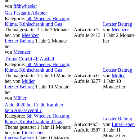
her
von
fifthwheeler
Gas Festtank Adapter
Kategorie:
5th Wheeler, Heizung,
Klima, Kühlschrank und Gas
Letzter Beitrag
Thema gestartet 1 Jahr 2 Monate
Antworten:
5
von
Meenzer
her, von
Meenzer
Aufrufe:
2413
1 Jahr 2 Monate
Letzter Beitrag
1 Jahr 2 Monate
her
her
von
Meenzer
Truma Combi 4E Ausfall
Kategorie:
5th Wheeler, Heizung,
Klima, Kühlschrank und Gas
Letzter Beitrag
Thema gestartet 1 Jahr 10 Monate
Antworten:
0
von
Müller
her, von
Müller
Aufrufe:
3277
1 Jahr 10
Letzter Beitrag
1 Jahr 10 Monate
Monate her
her
von
Müller
Alde 3020 bei Celtic Rambler
kein Ablassventil ?
Kategorie:
5th Wheeler, Heizung,
Letzter Beitrag
Klima, Kühlschrank und Gas
Antworten:
5
von
LinerLeben
Thema gestartet 1 Jahr 11 Monate
Aufrufe:
3587
1 Jahr 11
her, von
LinerLeben
Monate her
Letzter Beitrag
1 Jahr 11 Monate