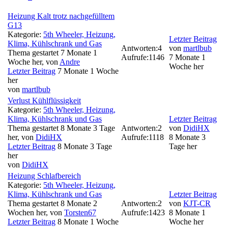
Heizung Kalt trotz nachgefülltem
G13
Kategorie:
5th Wheeler, Heizung,
Letzter Beitrag
Klima, Kühlschrank und Gas
Antworten:
4
von
martlbub
Thema gestartet 7 Monate 1
Aufrufe:
1146
7 Monate 1
Woche her, von
Andre
Woche her
Letzter Beitrag
7 Monate 1 Woche
her
von
martlbub
Verlust Kühlflüssigkeit
Kategorie:
5th Wheeler, Heizung,
Klima, Kühlschrank und Gas
Letzter Beitrag
Thema gestartet 8 Monate 3 Tage
Antworten:
2
von
DidiHX
her, von
DidiHX
Aufrufe:
1118
8 Monate 3
Letzter Beitrag
8 Monate 3 Tage
Tage her
her
von
DidiHX
Heizung Schlafbereich
Kategorie:
5th Wheeler, Heizung,
Klima, Kühlschrank und Gas
Letzter Beitrag
Thema gestartet 8 Monate 2
Antworten:
2
von
KJT-CR
Wochen her, von
Torsten67
Aufrufe:
1423
8 Monate 1
Letzter Beitrag
8 Monate 1 Woche
Woche her