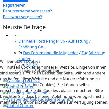
Registrieren
Benutzername vergessen?
Passwort vergessen?
Neuste Beiträge
Der neue Ford Ranger V6 - Auflastung /
Erhöhung Ge...
In
Das Forum und die Mitglieder
/
Zugfahrzeug
kaufen
Wir benutzen Cookies
von
KJT-CR
Wir nutzen Cookies auf unserer Website. Einige von ihnen
5 Tage 20 Stunden her
sind essenziell für den Betrieb der Seite, während andere
uns helfen, diese Website und die Nutzererfahrung zu
verbessern (Tracking Cookies). Sie können selbst
entscheiden, ob Sie die Cookies zulassen möchten. Bitte
beachten Sie, dass bei einer Ablehnung womöglich nicht
mehr alle Funktionalitäten der Seite zur Verfügung stehen.